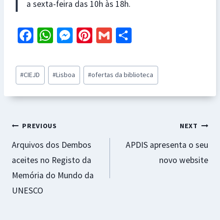
a sexta-feira das 10h às 18h.
Fa
W
M
Pi
G
S
ce
h
es
nt
m
h
b
at
se
er
ai
ar
Post
#
CIEJD
#
Lisboa
#
ofertas da biblioteca
o
sA
n
es
l
e
Tags:
o
p
ge
t
k
p
r
Navegação
PREVIOUS
NEXT
Arquivos dos Dembos
APDIS apresenta o seu
de
aceites no Registo da
novo website
artigos
Memória do Mundo da
UNESCO