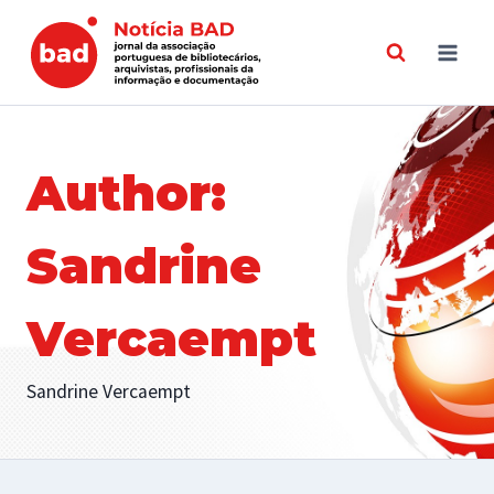
Skip
to
content
Author:
Sandrine
Vercaempt
Sandrine Vercaempt