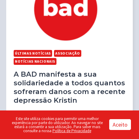
ÚLTIMAS NOTÍCIAS
ASSOCIAÇÃO
NOTÍCIAS NACIONAIS
A BAD manifesta a sua
solidariedade a todos quantos
sofreram danos com a recente
depressão Kristin
Este site utiliza cookies para permitir uma melhor
experiência por parte do utilizador. Ao navegar no site
Aceito
estará a consentir a sua utilização. Para saber mais
consulte a nossa
Política de Privacidade