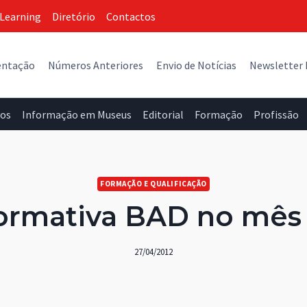
Learning
Diretório
Contactos
entação
Números Anteriores
Envio de Notícias
Newsletter
vos
Informação em Museus
Editorial
Formação
Profissão
FORMAÇÃO E QUALIFICAÇÃO
formativa BAD no mês
27/04/2012