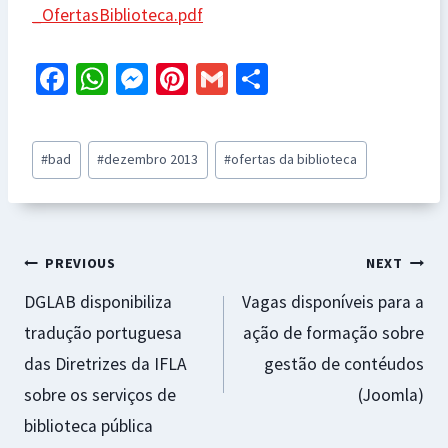
_OfertasBiblioteca.pdf
Fa
W
M
Pi
G
S
ce
h
es
nt
m
h
b
at
se
er
ai
ar
Post
#
bad
#
dezembro 2013
#
ofertas da biblioteca
o
sA
n
es
l
e
Tags:
o
p
ge
t
k
p
r
Navegação
PREVIOUS
NEXT
DGLAB disponibiliza
Vagas disponíveis para a
de
tradução portuguesa
ação de formação sobre
artigos
das Diretrizes da IFLA
gestão de contéudos
sobre os serviços de
(Joomla)
biblioteca pública