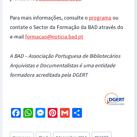
Para mais informações, consulte o
programa
ou
contate o Sector da Formação da BAD através do
e-mail
formacao@noticia.bad.pt
A BAD – Associação Portuguesa de Bibliotecários
Arquivistas e Documentalistas é uma entidade
formadora acreditada pela DGERT
Fa
W
M
Pi
G
S
ce
h
es
nt
m
h
b
at
se
er
ai
ar
Post