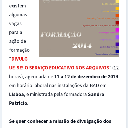
existem
algumas
vagas
para a
ação de
formação
“
DIVULG
UE-SE! O SERVIÇO EDUCATIVO NOS ARQUIVOS
” (12
horas), agendada de
11 a 12 de dezembro de 2014
em horário laboral nas instalações da BAD em
Lisboa
, e ministrada pela formadora
Sandra
Patrício
.
Se quer conhecer a missão de divulgação dos