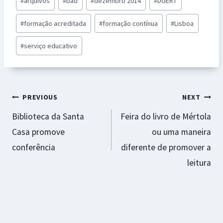
#
arquivos
#
bad
#
dezembro 2014
#
DGERT
o
sA
n
es
l
e
Tags:
o
p
ge
t
#
formação acreditada
#
formação contínua
#
Lisboa
k
p
r
#
serviço educativo
Navegação
PREVIOUS
NEXT
Biblioteca da Santa
Feira do livro de Mértola
de
Casa promove
ou uma maneira
artigos
conferência
diferente de promover a
leitura