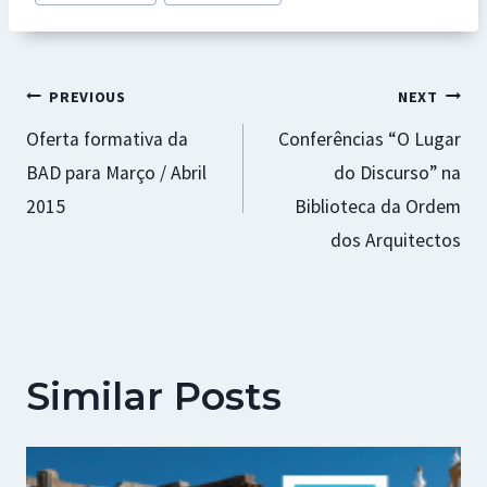
o
sA
n
es
l
e
Tags:
o
p
ge
t
k
p
r
Navegação
PREVIOUS
NEXT
Oferta formativa da
Conferências “O Lugar
de
BAD para Março / Abril
do Discurso” na
artigos
2015
Biblioteca da Ordem
dos Arquitectos
Similar Posts