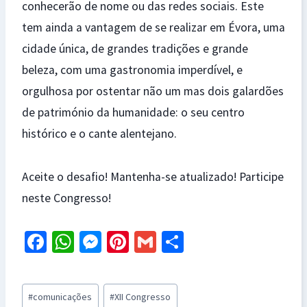
conhecerão de nome ou das redes sociais. Este
tem ainda a vantagem de se realizar em Évora, uma
cidade única, de grandes tradições e grande
beleza, com uma gastronomia imperdível, e
orgulhosa por ostentar não um mas dois galardões
de património da humanidade: o seu centro
histórico e o cante alentejano.
Aceite o desafio! Mantenha-se atualizado! Participe
neste Congresso!
Fa
W
M
Pi
G
S
ce
h
es
nt
m
h
b
at
se
er
ai
ar
Post
#
comunicações
#
XII Congresso