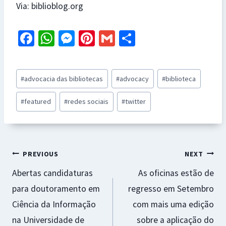
Via: biblioblog.org
Fa
W
M
Pi
G
S
ce
h
es
nt
m
h
b
at
se
er
ai
ar
Post
#
advocacia das bibliotecas
#
advocacy
#
biblioteca
o
sA
n
es
l
e
Tags:
o
p
ge
t
#
featured
#
redes sociais
#
twitter
k
p
r
Navegação
PREVIOUS
NEXT
Abertas candidaturas
As oficinas estão de
de
para doutoramento em
regresso em Setembro
artigos
Ciência da Informação
com mais uma edição
na Universidade de
sobre a aplicação do