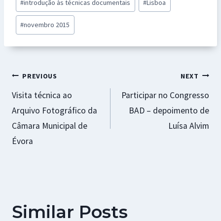
#
introdução às técnicas documentais
#
Lisboa
#
novembro 2015
Navegação
PREVIOUS
NEXT
Visita técnica ao
Participar no Congresso
de
Arquivo Fotográfico da
BAD – depoimento de
artigos
Câmara Municipal de
Luísa Alvim
Évora
Similar Posts