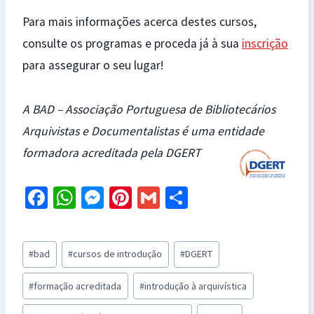
Para mais informações acerca destes cursos,
consulte os programas e proceda já à sua
inscrição
para assegurar o seu lugar!
A BAD – Associação Portuguesa de Bibliotecários
Arquivistas e Documentalistas é uma entidade
formadora acreditada pela DGERT
Fa
W
M
Pi
G
S
ce
h
es
nt
m
h
b
at
se
er
ai
ar
Post
#
bad
#
cursos de introdução
#
DGERT
o
sA
n
es
l
e
Tags:
o
p
ge
t
#
formação acreditada
#
introdução à arquivística
k
p
r