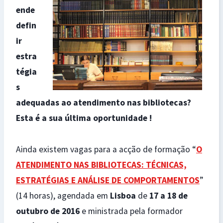
ende
defin
ir
estra
tégia
s
adequadas ao atendimento nas bibliotecas?
Esta é a sua última oportunidade !
Ainda existem vagas para a acção de formação “
O
ATENDIMENTO NAS BIBLIOTECAS: TÉCNICAS,
ESTRATÉGIAS E ANÁLISE DE COMPORTAMENTOS
”
(14 horas), agendada em
Lisboa
de
17 a 18 de
outubro de 2016
e ministrada pela formador