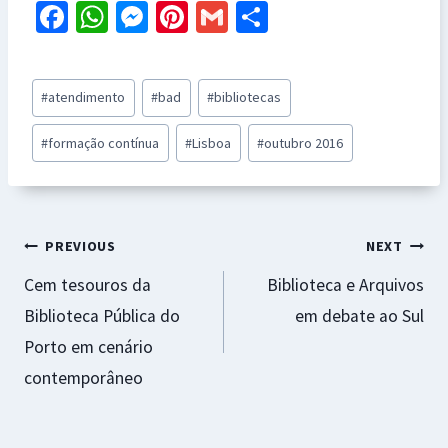
Fa
W
M
Pi
G
S
ce
h
es
nt
m
h
b
at
se
er
ai
ar
Post
#
atendimento
#
bad
#
bibliotecas
o
sA
n
es
l
e
Tags:
o
p
ge
t
#
formação contínua
#
Lisboa
#
outubro 2016
k
p
r
Navegação
PREVIOUS
NEXT
Cem tesouros da
Biblioteca e Arquivos
de
Biblioteca Pública do
em debate ao Sul
artigos
Porto em cenário
contemporâneo