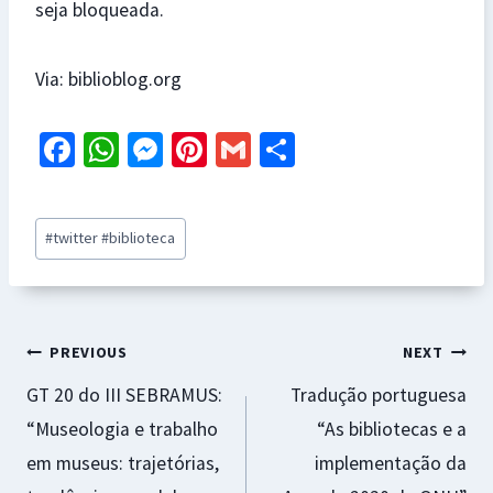
seja bloqueada.
Via: biblioblog.org
Fa
W
M
Pi
G
S
ce
h
es
nt
m
h
b
at
se
er
ai
ar
Post
#
twitter #biblioteca
o
sA
n
es
l
e
Tags:
o
p
ge
t
k
p
r
Navegação
PREVIOUS
NEXT
GT 20 do III SEBRAMUS:
Tradução portuguesa
de
“Museologia e trabalho
“As bibliotecas e a
artigos
em museus: trajetórias,
implementação da