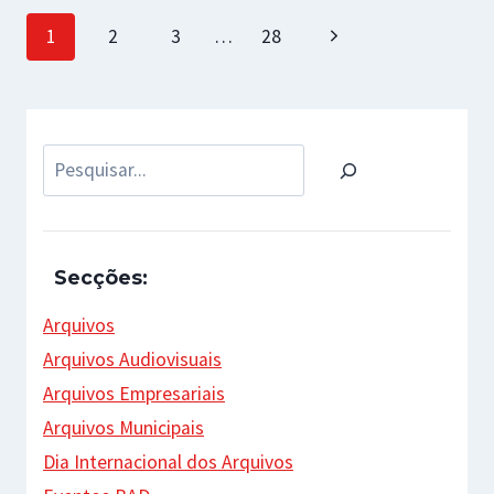
Page
Next
1
2
3
…
28
navigation
Page
Pesquisar
Secções:
Arquivos
Arquivos Audiovisuais
Arquivos Empresariais
Arquivos Municipais
Dia Internacional dos Arquivos