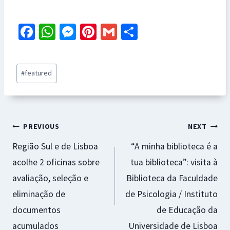
Fa
W
M
Pi
G
S
ce
h
es
nt
m
h
b
at
se
er
ai
ar
Post
#
featured
o
sA
n
es
l
e
Tags:
o
p
ge
t
k
p
r
Navegação
PREVIOUS
NEXT
Região Sul e de Lisboa
“A minha biblioteca é a
de
acolhe 2 oficinas sobre
tua biblioteca”: visita à
artigos
avaliação, seleção e
Biblioteca da Faculdade
eliminação de
de Psicologia / Instituto
documentos
de Educação da
acumulados
Universidade de Lisboa