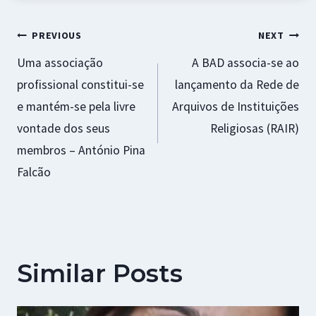
k
p
r
Navegação
PREVIOUS
NEXT
Uma associação
A BAD associa-se ao
de
profissional constitui-se
lançamento da Rede de
artigos
e mantém-se pela livre
Arquivos de Instituições
vontade dos seus
Religiosas (RAIR)
membros – António Pina
Falcão
Similar Posts