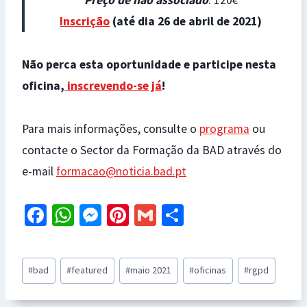
Preço de não associado
: 120€
Inscrição
(até dia 26 de abril de 2021)
Não perca esta oportunidade e participe nesta
oficina,
inscrevendo-se já
!
Para mais informações, consulte o
programa
ou
contacte o Sector da Formação da BAD através do
e-mail
formacao@noticia.bad.pt
Fa
W
M
Pi
G
S
ce
h
es
nt
m
h
b
at
se
er
ai
ar
Post
#
bad
#
featured
#
maio 2021
#
oficinas
#
rgpd
o
sA
n
es
l
e
Tags:
o
p
ge
t