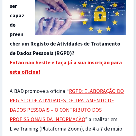
ser
capaz
de
preen
cher um Registo de Atividades de Tratamento
de Dados Pessoais (RGPD)?
Então não hesite e faça já a sua inscrição para
esta oficina!
A BAD promove a oficina “
RGPD: ELABORAÇÃO DO
REGISTO DE ATIVIDADES DE TRATAMENTO DE
DADOS PESSOAIS – O CONTRIBUTO DOS
PROFISSIONAIS DA INFORMAÇÃO
” a realizar em
Live Training (Plataforma Zoom), de 4 a 7 de maio