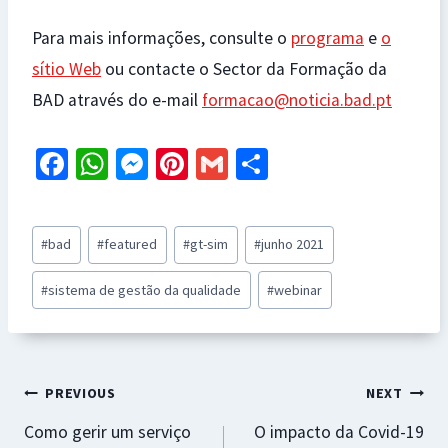
Para mais informações, consulte o
programa
e
o
sítio Web
ou contacte o Sector da Formação da
BAD através do e-mail
formacao@noticia.bad.pt
Fa
W
M
Pi
G
S
ce
h
es
nt
m
h
b
at
se
er
ai
ar
Post
#
bad
#
featured
#
gt-sim
#
junho 2021
o
sA
n
es
l
e
Tags:
o
p
ge
t
#
sistema de gestão da qualidade
#
webinar
k
p
r
Navegação
PREVIOUS
NEXT
Como gerir um serviço
O impacto da Covid-19
de