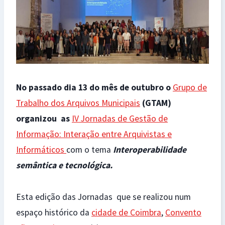
No passado dia 13 do mês de outubro o
Grupo de
Trabalho dos Arquivos Municipais
(GTAM)
organizou as
IV Jornadas de Gestão de
Informação: Interação entre Arquivistas e
Informáticos
com o tema
Interoperabilidade
semântica e tecnológica.
Esta edição das Jornadas que se realizou num
espaço histórico da
cidade de Coimbra
,
Convento