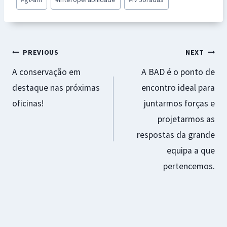
o
sA
n
es
l
e
Tags:
o
p
ge
t
k
p
r
Navegação
PREVIOUS
NEXT
A conservação em
A BAD é o ponto de
de
destaque nas próximas
encontro ideal para
artigos
oficinas!
juntarmos forças e
projetarmos as
respostas da grande
equipa a que
pertencemos.