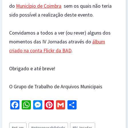
do
Município de Coimbra
sem os quais não teria
sido possível a realização deste evento.
Convidamos a todos a ver (ou rever) alguns dos
momentos das IV Jornadas através do
álbum
criado na conta Flickr da BAD
.
Obrigado e até breve!
O Grupo de Trabalho de Arquivos Municipais
Fa
W
M
Pi
G
S
ce
h
es
nt
m
h
b
at
se
er
ai
ar
Post
#
gt-am
#
interoperabilidade
#
IV Joradas