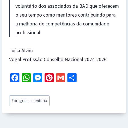
voluntário dos associados da BAD que oferecem
o seu tempo como mentores contribuindo para
a melhoria de competências da comunidade
profissional.
Luísa Alvim
Vogal Profissão Conselho Nacional 2024-2026
Fa
W
M
Pi
G
S
ce
h
es
nt
m
h
b
at
se
er
ai
ar
Post
#
programa mentoria
o
sA
n
es
l
e
Tags:
o
p
ge
t
k
p
r