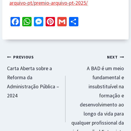
arquivo-pt/premio-arquivo-pt-2025/
Fa
W
M
Pi
G
S
ce
h
es
nt
m
h
b
at
se
er
ai
ar
o
sA
n
es
l
e
Navegação
o
p
ge
t
PREVIOUS
NEXT
k
p
r
Carta Aberta sobre a
A BAD é um meio
de
Reforma da
fundamental e
artigos
Administração Pública –
insubstituível na
2024
formação e
desenvolvimento ao
longo da vida para
qualquer profissional da