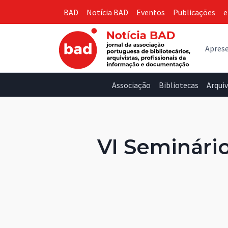
Skip
BAD
Notícia BAD
Eventos
Publicações
e
to
content
Apres
Associação
Bibliotecas
Arqui
VI Seminário