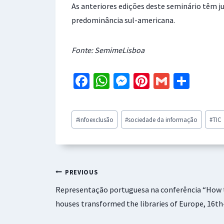
As anteriores edições deste seminário têm j
predominância sul-americana.
Fonte: SemimeLisboa
Fa
W
M
Pi
G
S
ce
h
es
nt
m
h
b
at
se
er
ai
ar
Post
#
infoexclusão
#
sociedade da informação
#
TIC
o
sA
n
es
l
e
Tags:
o
p
ge
t
k
p
r
Navegação
PREVIOUS
Representação portuguesa na conferência “How th
de
houses transformed the libraries of Europe, 16th
artigos