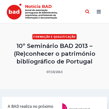
Skip
to
content
FORMAÇÃO E QUALIFICAÇÃO
10º Seminário BAD 2013 –
(Re)conhecer o património
bibliográfico de Portugal
07/10/2013
A BAD realiza no próximo