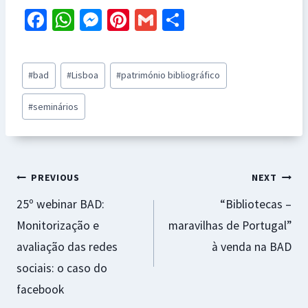
Fa
W
M
Pi
G
S
ce
h
es
nt
m
h
b
at
se
er
ai
ar
Post
#
bad
#
Lisboa
#
património bibliográfico
o
sA
n
es
l
e
Tags:
o
p
ge
t
#
seminários
k
p
r
Navegação
PREVIOUS
NEXT
25º webinar BAD:
“Bibliotecas –
de
Monitorização e
maravilhas de Portugal”
artigos
avaliação das redes
à venda na BAD
sociais: o caso do
facebook