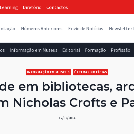
Learning
Diretório
Contactos
entação
Números Anteriores
Envio de Notícias
Newsletter
vos
Informação em Museus
Editorial
Formação
Profissão
INFORMAÇÃO EM MUSEUS
ÚLTIMAS NOTÍCIAS
ade em bibliotecas, ar
m Nicholas Crofts e P
12/02/2014