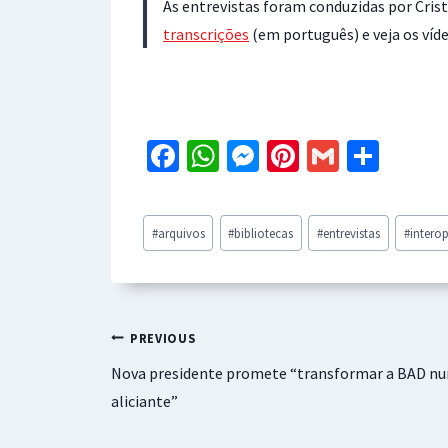
As entrevistas foram conduzidas por Crist
transcrições
(em português) e veja os víd
Fa
W
M
Pi
G
S
ce
h
es
nt
m
h
b
at
se
er
ai
ar
Post
#
arquivos
#
bibliotecas
#
entrevistas
#
intero
o
sA
n
es
l
e
Tags:
o
p
ge
t
k
p
r
Navegação
PREVIOUS
Nova presidente promete “transformar a BAD nu
de
aliciante”
artigos