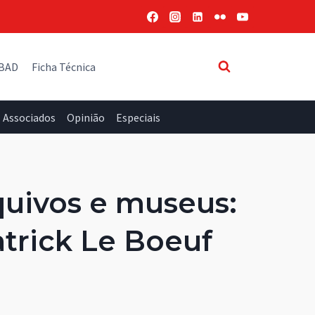
 BAD
Ficha Técnica
Associados
Opinião
Especiais
quivos e museus:
atrick Le Boeuf