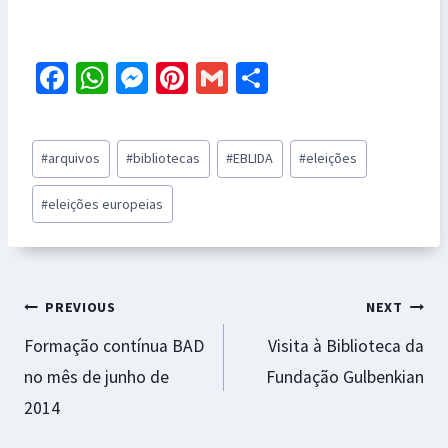
Fa
W
M
Pi
G
S
ce
h
es
nt
m
h
b
at
se
er
ai
ar
Post
#
arquivos
#
bibliotecas
#
EBLIDA
#
eleições
o
sA
n
es
l
e
Tags:
o
p
ge
t
#
eleições europeias
k
p
r
Navegação
PREVIOUS
NEXT
Formação contínua BAD
Visita à Biblioteca da
de
no mês de junho de
Fundação Gulbenkian
artigos
2014