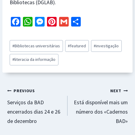
Bibliotecas (DGLAB).
Fa
W
M
Pi
G
S
ce
h
es
nt
m
h
b
at
se
er
ai
ar
Post
#
Bibliotecas universitárias
#
featured
#
investigação
o
sA
n
es
l
e
Tags:
o
p
ge
t
#
literacia da informação
k
p
r
Navegação
PREVIOUS
NEXT
Serviços da BAD
Está disponível mais um
de
encerrados dias 24 e 26
número dos «Cadernos
artigos
de dezembro
BAD»