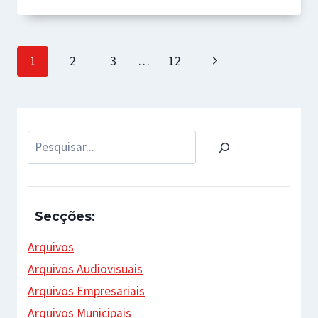
Page
Next
1
2
3
…
12
navigation
Page
Pesquisar
Secções:
Arquivos
Arquivos Audiovisuais
Arquivos Empresariais
Arquivos Municipais