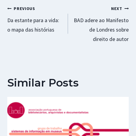
k
p
r
Navegação
PREVIOUS
NEXT
Da estante para a vida:
BAD adere ao Manifesto
de
o mapa das histórias
de Londres sobre
artigos
direito de autor
Similar Posts