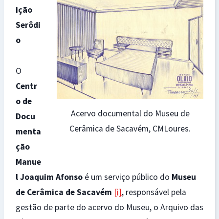
ição
Serôdi
o
O
Centr
o de
Acervo documental do Museu de
Docu
Cerâmica de Sacavém, CMLoures.
menta
ção
Manue
l Joaquim Afonso
é um serviço público do
Museu
de Cerâmica de Sacavém
[i]
, responsável pela
gestão de parte do acervo do Museu, o Arquivo das