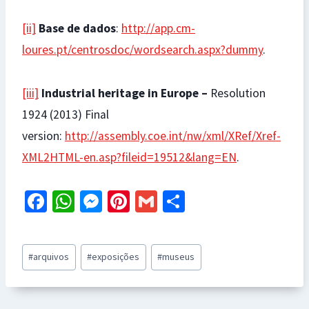
[ii]
Base de dados
:
http://app.cm-
loures.pt/centrosdoc/wordsearch.aspx?dummy
.
[iii]
Industrial heritage in Europe –
Resolution
1924 (2013) Final
version:
http://assembly.coe.int/nw/xml/XRef/Xref-
XML2HTML-en.asp?fileid=19512&lang=EN
.
Fa
W
M
Pi
G
S
ce
h
es
nt
m
h
b
at
se
er
ai
ar
Post
#
arquivos
#
exposições
#
museus
o
sA
n
es
l
e
Tags:
o
p
ge
t