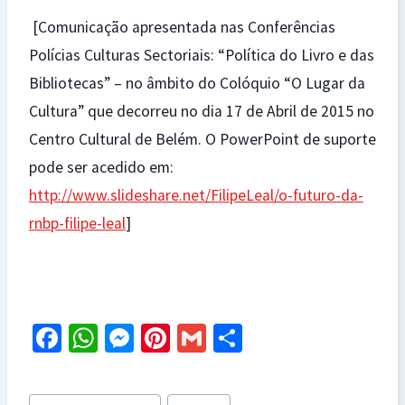
[Comunicação apresentada nas Conferências
Polícias Culturas Sectoriais: “Política do Livro e das
Bibliotecas” – no âmbito do Colóquio “O Lugar da
Cultura” que decorreu no dia 17 de Abril de 2015 no
Centro Cultural de Belém. O PowerPoint de suporte
pode ser acedido em:
http://www.slideshare.net/FilipeLeal/o-futuro-da-
rnbp-filipe-leal
]
Fa
W
M
Pi
G
S
ce
h
es
nt
m
h
b
at
se
er
ai
ar
Post