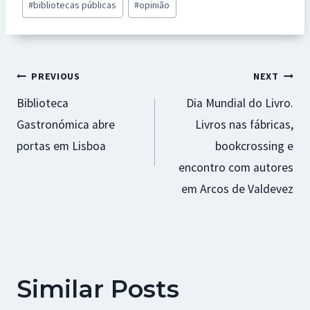
#
bibliotecas públicas
#
opinião
o
sA
n
es
l
e
Tags:
o
p
ge
t
k
p
r
Navegação
PREVIOUS
NEXT
Biblioteca
Dia Mundial do Livro.
de
Gastronómica abre
Livros nas fábricas,
artigos
portas em Lisboa
bookcrossing e
encontro com autores
em Arcos de Valdevez
Similar Posts