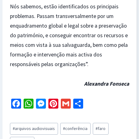
Nós sabemos, estão identificados os principais
problemas. Passam transversalmente por um
enquadramento global e legal sobre a preservação
do património, e conseguir encontrar os recursos e
meios com vista à sua salvaguarda, bem como pela
formação e intervenção mais activa dos
responsáveis pelas organizações”.
Alexandra Fonseca
Fa
W
M
Pi
G
S
ce
h
es
nt
m
h
b
at
se
er
ai
ar
Post
#
arquivos audiovisuais
#
conferência
#
faro
o
sA
n
es
l
e
Tags: