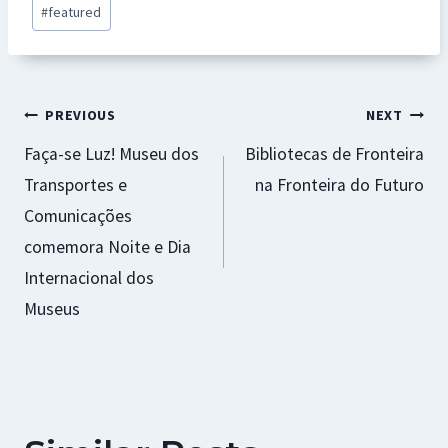
o
p
ge
t
#
featured
k
p
r
Navegação
PREVIOUS
NEXT
Faça-se Luz! Museu dos
Bibliotecas de Fronteira
de
Transportes e
na Fronteira do Futuro
artigos
Comunicações
comemora Noite e Dia
Internacional dos
Museus