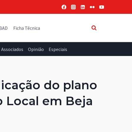
 BAD
Ficha Técnica
Associados
Opinião
Especiais
plicação do plano
o Local em Beja