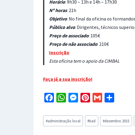
Horário
: 9h30 – 13h e 14h – 17h30
Nº horas
: 21h
Objetivo
: No final da oficina os formand
Público alvo
: Dirigentes, técnicos superi
Preço de associado
: 105€
Preço de não associado
: 210€
Inscrição
Esta oficina tem o apoio da CIMBAL
Faça já a sua inscrição!
Fa
W
M
Pi
G
S
ce
h
es
nt
m
h
b
at
se
er
ai
ar
Post
#
administração local
#
bad
#
dezembro 2015
o
sA
n
es
l
e
Tags: