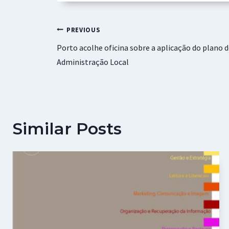
o
p
ge
t
k
p
r
Navegação
PREVIOUS
Porto acolhe oficina sobre a aplicação do plano d
de
Administração Local
artigos
Similar Posts