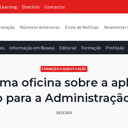
Learning
Diretório
Contactos
entação
Números Anteriores
Envio de Notícias
Newsletter
vos
Informação em Museus
Editorial
Formação
Profissão
FORMAÇÃO E QUALIFICAÇÃO
ima oficina sobre a a
ão para a Administraçã
19/11/2015