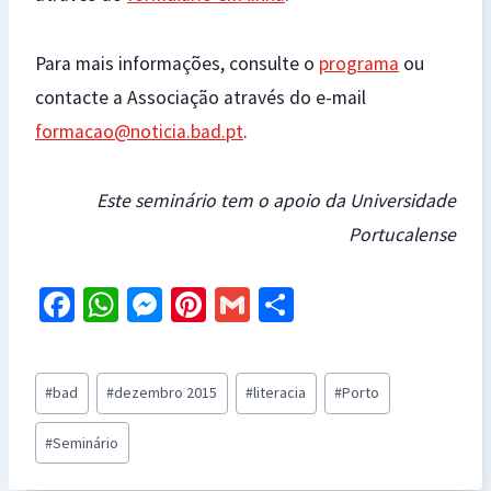
Para mais informações, consulte o
programa
ou
contacte a Associação através do e-mail
formacao@noticia.bad.pt
.
Este seminário tem o apoio da Universidade
Portucalense
Fa
W
M
Pi
G
S
ce
h
es
nt
m
h
b
at
se
er
ai
ar
Post
#
bad
#
dezembro 2015
#
literacia
#
Porto
o
sA
n
es
l
e
Tags:
o
p
ge
t
#
Seminário
k
p
r