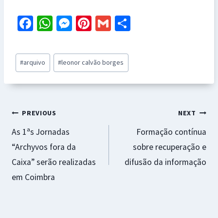
Fa
W
M
Pi
G
S
ce
h
es
nt
m
h
b
at
se
er
ai
ar
Post
#
arquivo
#
leonor calvão borges
o
sA
n
es
l
e
Tags:
o
p
ge
t
k
p
r
Navegação
PREVIOUS
NEXT
As 1ªs Jornadas
Formação contínua
de
“Archyvos fora da
sobre recuperação e
artigos
Caixa” serão realizadas
difusão da informação
em Coimbra