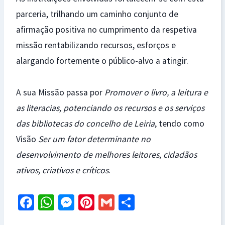
parceria, trilhando um caminho conjunto de
afirmação positiva no cumprimento da respetiva
missão rentabilizando recursos, esforços e
alargando fortemente o público-alvo a atingir.
A sua Missão passa por
Promover o livro, a leitura e
as literacias, potenciando os recursos e os serviços
das bibliotecas do concelho de Leiria
, tendo como
Visão
Ser um fator determinante no
desenvolvimento de melhores leitores, cidadãos
ativos, criativos e críticos
.
Fa
W
M
Pi
G
S
ce
h
es
nt
m
h