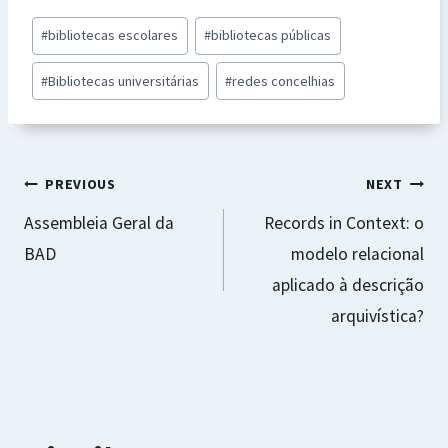
b
at
se
er
ai
ar
Post
#
bibliotecas escolares
#
bibliotecas públicas
o
sA
n
es
l
e
Tags:
o
p
ge
t
#
Bibliotecas universitárias
#
redes concelhias
k
p
r
Navegação
PREVIOUS
NEXT
Assembleia Geral da
Records in Context: o
de
BAD
modelo relacional
artigos
aplicado à descrição
arquivística?