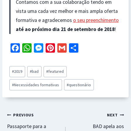
Contamos com a sua colaboração tendo em
vista uma cada vez melhor e mais ampla oferta
formativa e agradecemos
o seu preenchimento
até ao próximo dia 21 de setembro de 2018
!
Fa
W
M
Pi
G
S
ce
h
es
nt
m
h
b
at
se
er
ai
ar
Post
#
2019
#
bad
#
featured
o
sA
n
es
l
e
Tags:
o
p
ge
t
#
Necessidades formativas
#
questionário
k
p
r
Navegação
PREVIOUS
NEXT
Passaporte para a
BAD apela aos
de