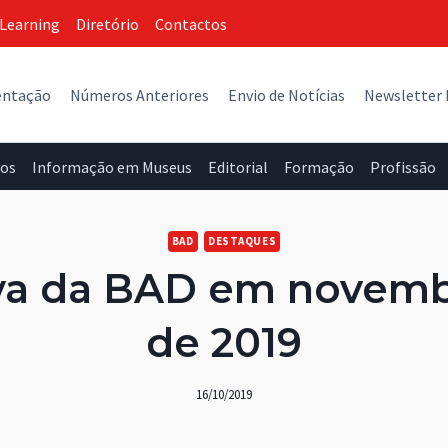
Learning
Diretório
Contactos
entação
Números Anteriores
Envio de Notícias
Newsletter
vos
Informação em Museus
Editorial
Formação
Profissão
BAD
DESTAQUES
iva da BAD em novem
de 2019
16/10/2019