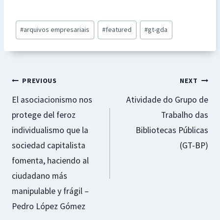
ce
h
es
nt
m
h
b
at
se
er
ai
ar
Post
#
arquivos empresariais
#
featured
#
gt-gda
o
sA
n
es
l
e
Tags:
o
p
ge
t
k
p
r
Navegação
PREVIOUS
NEXT
El asociacionismo nos
Atividade do Grupo de
de
protege del feroz
Trabalho das
artigos
individualismo que la
Bibliotecas Públicas
sociedad capitalista
(GT-BP)
fomenta, haciendo al
ciudadano más
manipulable y frágil –
Pedro López Gómez