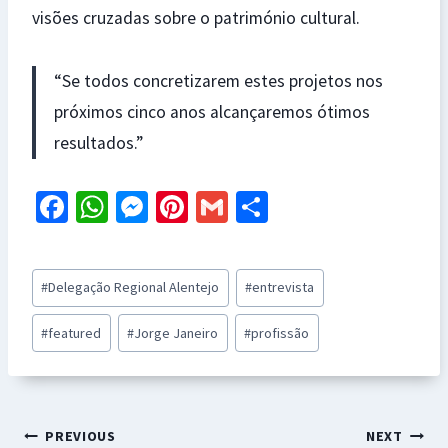
visões cruzadas sobre o património cultural.
“Se todos concretizarem estes projetos nos
próximos cinco anos alcançaremos ótimos
resultados.”
Fa
W
M
Pi
G
S
ce
h
es
nt
m
h
b
at
se
er
ai
ar
Post
#
Delegação Regional Alentejo
#
entrevista
o
sA
n
es
l
e
Tags:
o
p
ge
t
#
featured
#
Jorge Janeiro
#
profissão
k
p
r
Navegação
PREVIOUS
NEXT