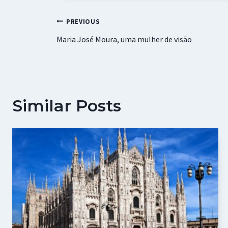
k
p
r
Navegação
PREVIOUS
Maria José Moura, uma mulher de visão
de
artigos
Similar Posts