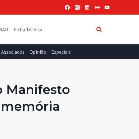
 BAD
Ficha Técnica
Associados
Opinião
Especiais
o Manifesto
de memória