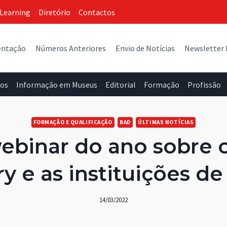
Learning
Diretório
Contactos
entação
Números Anteriores
Envio de Notícias
Newsletter
vos
Informação em Museus
Editorial
Formação
Profissão
FORMAÇÃO E QUALIFICAÇÃO
BAD
ÚLTIMAS NOTÍCIAS
ebinar do ano sobre 
ry e as instituições 
14/03/2022