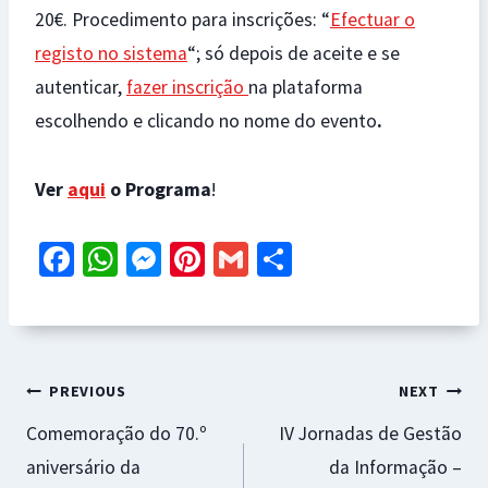
20€. Procedimento para inscrições: “
Efectuar o
registo no sistema
“; só depois de aceite e se
autenticar,
fazer inscrição
na plataforma
escolhendo e clicando no nome do evento
.
Ver
aqui
o Programa
!
Fa
W
M
Pi
G
S
ce
h
es
nt
m
h
b
at
se
er
ai
ar
o
sA
n
es
l
e
Navegação
o
p
ge
t
PREVIOUS
NEXT
k
p
r
Comemoração do 70.º
IV Jornadas de Gestão
de
aniversário da
da Informação –