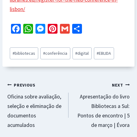
lisbon/
Fa
W
M
Pi
G
S
ce
h
es
nt
m
h
b
at
se
er
ai
ar
Post
#
bibliotecas
#
conferência
#
digital
#
EBLIDA
o
sA
n
es
l
e
Tags:
o
p
ge
t
k
p
r
Navegação
PREVIOUS
NEXT
Oficina sobre avaliação,
Apresentação do livro
de
seleção e eliminação de
Bibliotecas a Sul:
artigos
documentos
Pontos de encontro | 5
acumulados
de março | Évora