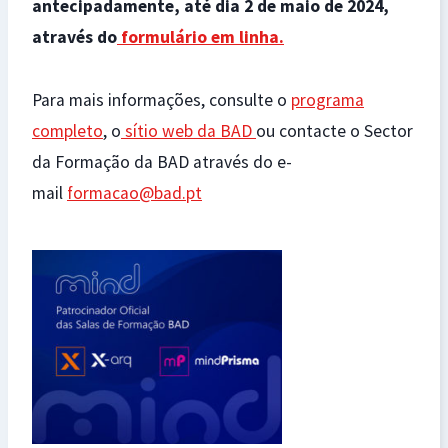
antecipadamente, até dia 2 de maio de 2024,
através do
formulário em linha
.
Para mais informações, consulte o
programa
completo
, o
sítio web da BAD
ou contacte o Sector
da Formação da BAD através do e-
mail
formacao@bad.pt