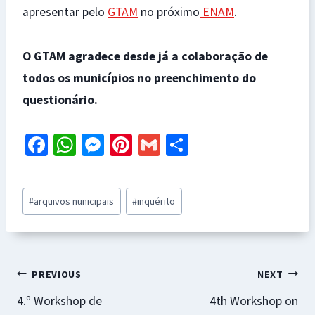
apresentar pelo
GTAM
no próximo
ENAM
.
O GTAM agradece desde já a colaboração de
todos os municípios no preenchimento do
questionário.
Fa
W
M
Pi
G
S
ce
h
es
nt
m
h
b
at
se
er
ai
ar
Post
#
arquivos nunicipais
#
inquérito
o
sA
n
es
l
e
Tags:
o
p
ge
t
k
p
r
Navegação
PREVIOUS
NEXT
4.º Workshop de
4th Workshop on
de