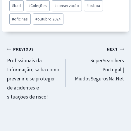
b
at
se
er
ai
ar
Post
#
bad
#
Coleções
#
conservação
#
Lisboa
o
sA
n
es
l
e
Tags:
o
p
ge
t
#
oficinas
#
outubro 2024
k
p
r
Navegação
PREVIOUS
NEXT
Profissionais da
SuperSearchers
de
Informação, saiba como
Portugal |
artigos
prevenir e se proteger
MiudosSegurosNa.Net
de acidentes e
situações de risco!