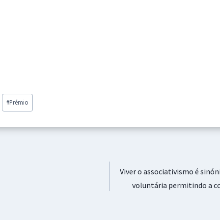
#
Prémio
Viver o associativismo é sinó
voluntária permitindo a c