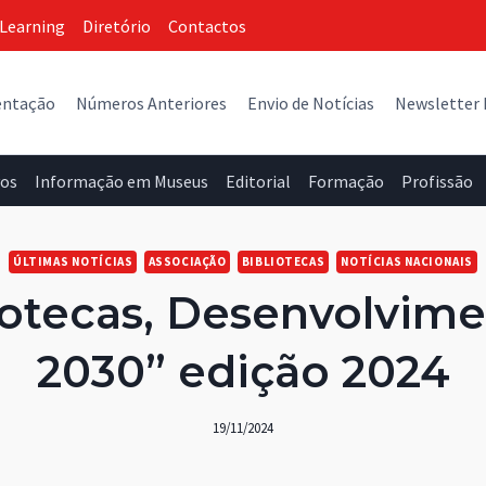
Learning
Diretório
Contactos
entação
Números Anteriores
Envio de Notícias
Newsletter
vos
Informação em Museus
Editorial
Formação
Profissão
ÚLTIMAS NOTÍCIAS
ASSOCIAÇÃO
BIBLIOTECAS
NOTÍCIAS NACIONAIS
iotecas, Desenvolvim
2030” edição 2024
19/11/2024