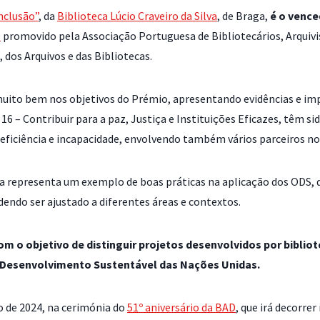
nclusão”
, da
Biblioteca Lúcio Craveiro da Silva
, de Braga,
é o vence
0
promovido pela Associação Portuguesa de Bibliotecários, Arquivi
dos Arquivos e das Bibliotecas.
 muito bem nos objetivos do Prémio, apresentando evidências e im
 16 – Contribuir para a paz, Justiça e Instituições Eficazes, têm 
iciência e incapacidade, envolvendo também vários parceiros no 
lva representa um exemplo de boas práticas na aplicação dos ODS, 
dendo ser ajustado a diferentes áreas e contextos.
 o objetivo de distinguir projetos desenvolvidos por biblio
 Desenvolvimento Sustentável das Nações Unidas.
o de 2024, na cerimónia do
51º aniversário da BAD
, que irá decorr