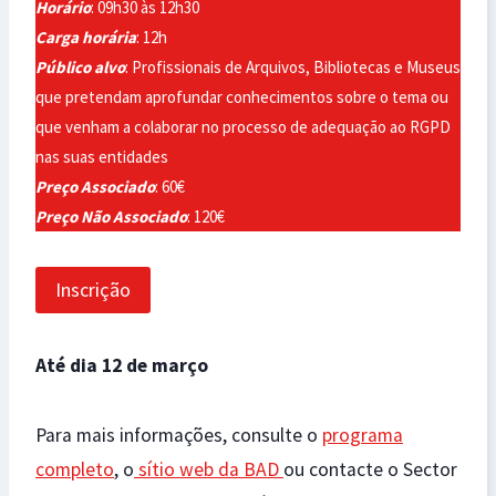
Horário
: 09h30 às 12h30
Carga horária
: 12h
Público alvo
: Profissionais de Arquivos, Bibliotecas e Museus
que pretendam aprofundar conhecimentos sobre o tema ou
que venham a colaborar no processo de adequação ao RGPD
nas suas entidades
Preço Associado
: 60€
Preço Não Associado
: 120€
Inscrição
Até dia 12 de março
Para mais informações, consulte o
programa
completo
, o
sítio web da BAD
ou contacte o Sector