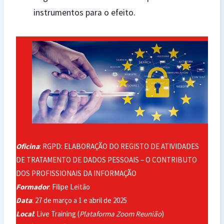
instrumentos para o efeito.
Oficina
: RGPD: ELABORAÇÃO DO REGISTO DE ATIVIDADES
DE TRATAMENTO DE DADOS PESSOAIS – O CONTRIBUTO
DOS PROFISSIONAIS DA INFORMAÇÃO
Formador
: Filipe Leitão
Data
: 27 de março a 1 e abril de 2025
Local
: Live Training (
Plataforma Zoom Reunião
)