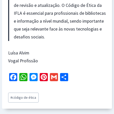
de revisão e atualização. O Código de Ética da
IFLA é essencial para profissionais de bibliotecas
e informação a nível mundial, sendo importante
que seja relevante face às novas tecnologias e
desafios sociais.
Luísa Alvim
Vogal Profissão
Fa
W
M
Pi
G
S
ce
h
es
nt
m
h
b
at
se
er
ai
ar
Post
#
código de ética
o
sA
n
es
l
e
Tags:
o
p
ge
t