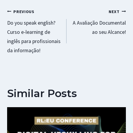
k
p
r
Navegação
PREVIOUS
NEXT
Do you speak english?
A Avaliação Documental
de
Curso e-learning de
ao seu Alcance!
artigos
inglês para profissionais
da informação!
Similar Posts