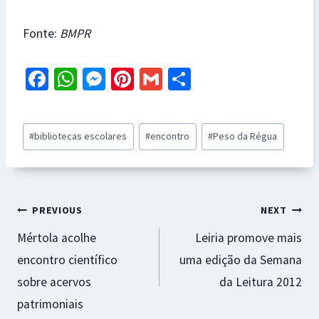
Fonte:
BMPR
Fa
W
M
Pi
G
S
ce
h
es
nt
m
h
b
at
se
er
ai
ar
Post
#
bibliotecas escolares
#
encontro
#
Peso da Régua
o
sA
n
es
l
e
Tags:
o
p
ge
t
k
p
r
Navegação
PREVIOUS
NEXT
Mértola acolhe
Leiria promove mais
de
encontro científico
uma edição da Semana
artigos
sobre acervos
da Leitura 2012
patrimoniais