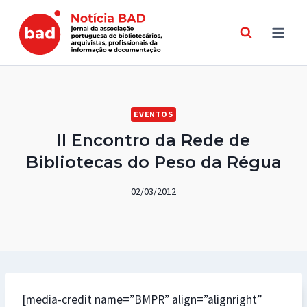
Skip
to
content
EVENTOS
II Encontro da Rede de
Bibliotecas do Peso da Régua
02/03/2012
[media-credit name=”BMPR” align=”alignright”