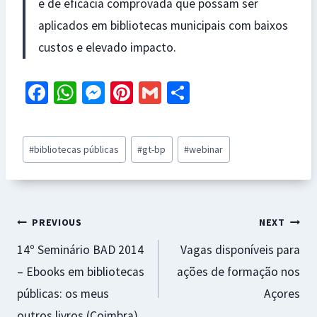
e de eficácia comprovada que possam ser
aplicados em bibliotecas municipais com baixos
custos e elevado impacto.
Fa
W
M
Pi
G
S
ce
h
es
nt
m
h
b
at
se
er
ai
ar
Post
#
bibliotecas públicas
#
gt-bp
#
webinar
o
sA
n
es
l
e
Tags:
o
p
ge
t
k
p
r
Navegação
PREVIOUS
NEXT
14º Seminário BAD 2014
Vagas disponíveis para
de
– Ebooks em bibliotecas
ações de formação nos
artigos
públicas: os meus
Açores
outros livros (Coimbra)