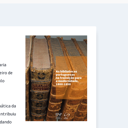
aria
eiro de
ulo
mática da
ntribuiu
 dando