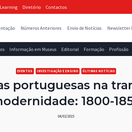
Learning
Diretório
Contactos
entação
Números Anteriores
Envio de Notícias
Newsletter
vos
Informação em Museus
Editorial
Formação
Profissão
EVENTOS
INVESTIGAÇÃO E ENSINO
ÚLTIMAS NOTÍCIAS
as portuguesas na tra
odernidade: 1800-18
04/02/2015