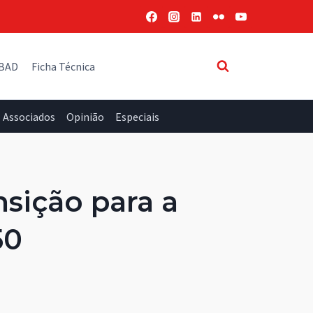
 BAD
Ficha Técnica
Associados
Opinião
Especiais
nsição para a
50