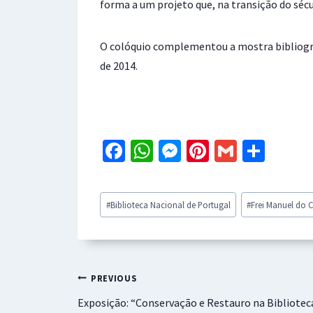
forma a um projeto que, na transição do sécul
O colóquio complementou a mostra bibliogr
de 2014.
Fa
W
M
Pi
G
S
ce
h
es
nt
m
h
b
at
se
er
ai
ar
Post
#
Biblioteca Nacional de Portugal
#
Frei Manuel do 
o
sA
n
es
l
e
Tags:
o
p
ge
t
k
p
r
Navegação
PREVIOUS
Exposição: “Conservação e Restauro na Bibliotec
de