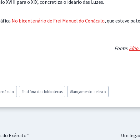
o XVIII para o XIX, concretiza o ideário das Luzes.
áfica
No bicentenário de Frei Manuel do Cenáculo
, que esteve pat
Fonte:
Sítio
Cenáculo
#
história das bibliotecas
#
lançamento de livro
a do Exército”
Um legad