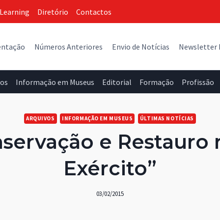
Learning
Diretório
Contactos
entação
Números Anteriores
Envio de Notícias
Newsletter
vos
Informação em Museus
Editorial
Formação
Profissão
ARQUIVOS
INFORMAÇÃO EM MUSEUS
ÚLTIMAS NOTÍCIAS
servação e Restauro 
Exército”
03/02/2015