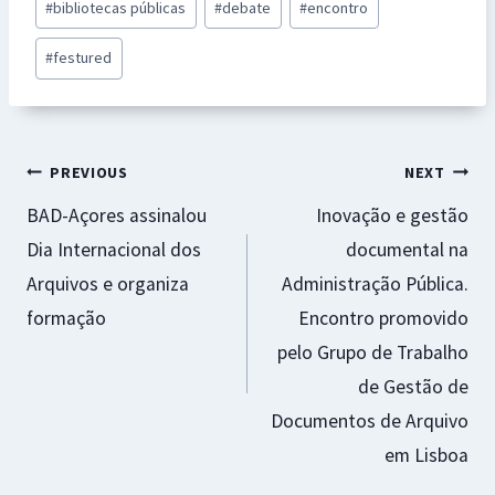
#
bibliotecas públicas
#
debate
#
encontro
o
sA
n
es
l
e
Tags:
o
p
ge
t
#
festured
k
p
r
Navegação
PREVIOUS
NEXT
BAD-Açores assinalou
Inovação e gestão
de
Dia Internacional dos
documental na
artigos
Arquivos e organiza
Administração Pública.
formação
Encontro promovido
pelo Grupo de Trabalho
de Gestão de
Documentos de Arquivo
em Lisboa