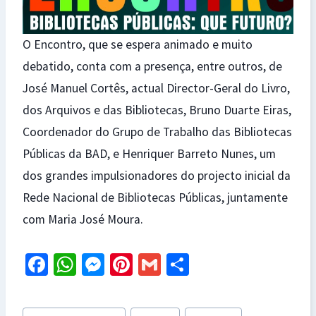
O Encontro, que se espera animado e muito
debatido, conta com a presença, entre outros, de
José Manuel Cortês, actual Director-Geral do Livro,
dos Arquivos e das Bibliotecas, Bruno Duarte Eiras,
Coordenador do Grupo de Trabalho das Bibliotecas
Públicas da BAD, e Henriquer Barreto Nunes, um
dos grandes impulsionadores do projecto inicial da
Rede Nacional de Bibliotecas Públicas, juntamente
com Maria José Moura.
Fa
W
M
Pi
G
S
ce
h
es
nt
m
h
b
at
se
er
ai
ar
Post