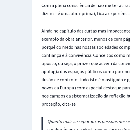
Com a plena consciência de não me ter atirad
dizem – é uma obra-prima), fica a experiênci
Ainda no capítulo das curtas mas impactant
exemplo da obra anterior, menos de cem pági
porquê do medo nas nossas sociedades compr
confiança e à convivência. Conceitos como mi
oposto, ou seja, o prazer que advém da convi
apologia dos espaços públicos como potencia
ilusão de controlo, tudo isto é mastigado e
novos da Europa (com especial destaque para 
nos campos da sistematização da reflexão h
proteção, cita-se:
Quanto mais se separam as pessoas nesse
condomínios privados]
, menos fácil se to