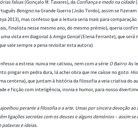
órias falsas
(Gonçalo M. Tavares), da
Confiança e medo na cidade
(
ortuguês
Benigno
na Grande Guerra (João Tordo), assim se fizeram 
ya 2013), mas confesso que a leitura seria mais para comparação q
is, finalista nesse mesmo ano, do mesmo prémio), queria confirm
 uma vista em diagonal à
Amiga Genial
(Elena Ferrante), que será
ue vale sempre a pena revisitar esta autora).
fesso a estreia: nunca me cativou, nem com a série
O Bairro
. As 
anto pingar em pedra dura, lá achei obra que me caísse no goto:
His
 centena), que juntam à história da filosofia a veia criativa do 
ade e ficção com inteligência, ironia e humor, para nosso divertim
 ajoelhou perante a filosofia e a arte. Umas por sincera devoção ao 
têm ligações secretas com os deuses e alguns demónios – assim se d
 palavras e ideias.