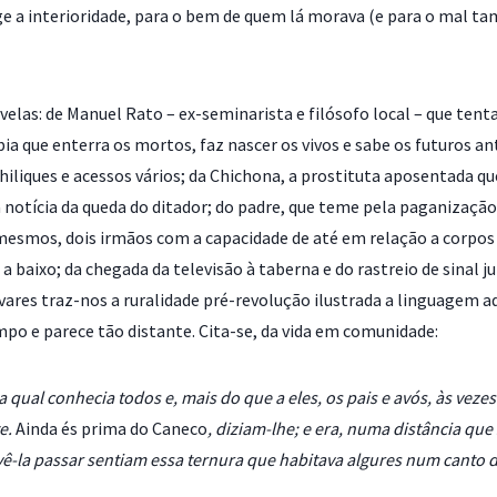
e a interioridade, para o bem de quem lá morava (e para o mal tam
elas: de Manuel Rato – ex-seminarista e filósofo local – que tent
ábia que enterra os mortos, faz nascer os vivos e sabe os futuros a
e chiliques e acessos vários; da Chichona, a prostituta aposentada 
 a notícia da queda do ditador; do padre, que teme pela paganizaçã
mesmos, dois irmãos com a capacidade de até em relação a corpos
 a baixo; da chegada da televisão à taberna e do rastreio de sinal 
es traz-nos a ruralidade pré-revolução ilustrada a linguagem aqu
mpo e parece tão distante. Cita-se, da vida em comunidade:
qual conhecia todos e, mais do que a eles, os pais e avós, às veze
te.
Ainda és prima do Caneco
, diziam-lhe; e era, numa distância qu
ê-la passar sentiam essa ternura que habitava algures num canto d