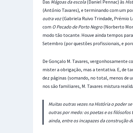
Das
Mágoas da escola
(Daniel Pennac) às
Hist
(António Tavares), e terminando com um p
outra voz
(Gabriela Ruivo Trindade, Prémio Le
com
O Pecado de Porto Negro
(Norberto Mora
modo tão tocante. Houve ainda tempos para
Setembro (por questões profissionais, e porq
De Gonçalo M. Tavares, vergonhosamente con
mister a obrigação, mas a tentativa. E, de t
dez páginas (somando, no total, menos de uma
nos são familiares, M. Tavares mistura realid
Muitas outras vezes na História o poder se
outras por medo: os poetas e os filósofos 
ainda, entre os incapazes da construção de