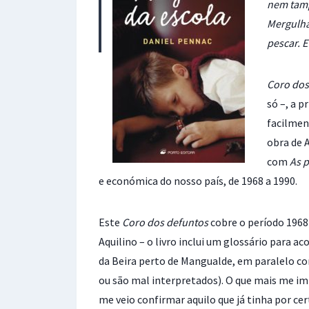
nem tamp
Mergulha
pescar. 
Coro dos
só –, a 
facilmen
obra de 
com
As p
e económica do nosso país, de 1968 a 1990.
Este
Coro dos defuntos
cobre o período 1968-
Aquilino – o livro inclui um glossário para 
da Beira perto de Mangualde, em paralelo co
ou são mal interpretados). O que mais me im
me veio confirmar aquilo que já tinha por ce