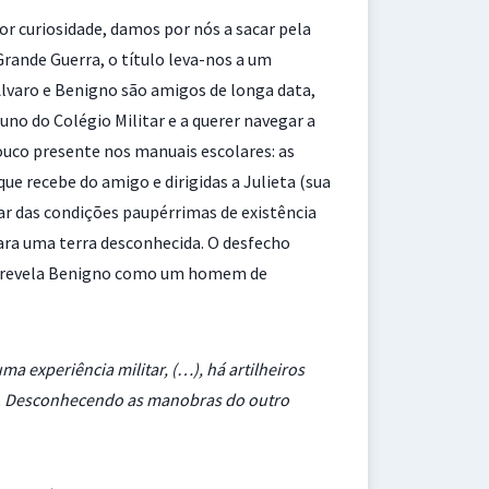
r curiosidade, damos por nós a sacar pela
rande Guerra, o título leva-nos a um
Álvaro e Benigno são amigos de longa data,
luno do Colégio Militar e a querer navegar a
ouco presente nos manuais escolares: as
ue recebe do amigo e dirigidas a Julieta (sua
rar das condições paupérrimas de existência
para uma terra desconhecida. O desfecho
que revela Benigno como um homem de
a experiência militar, (…), há artilheiros
s. Desconhecendo as manobras do outro