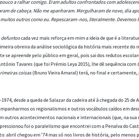
ouco a ralhar comigo. Eram adultos confrontados com adolescent
ram de cabeça. Não me apanharam. Mergulharam de novo, dia apó
E muitos outros como eu. Repescaram–nos, literalmente. Devemos-lh
 defuntos
cada vez mais reforça em mim a ideia de que é a literat
primeira obreira da análise sociológica da história mais recente d
te se apreende pelo público em geral, pois sai dos redutos escolare
António Tavares (que foi Prémio Leya 2015), lhe dê sequência com
rimeiras coisas
(Bruno Vieira Amaral) terá, no final e certamente, 
1974, desde a queda de Salazar da cadeira até à chegada do 25 de 
acompanharmos os regionalismos e outros vocábulos caídos em desus
m outros acontecimentos nacionais e internacionais (que, na sua 
pressionou foi o paralelismo que encontrei com a Penalva do Caste
rto: abril chegou em ’74 mas só nos livros de história, pelo menos