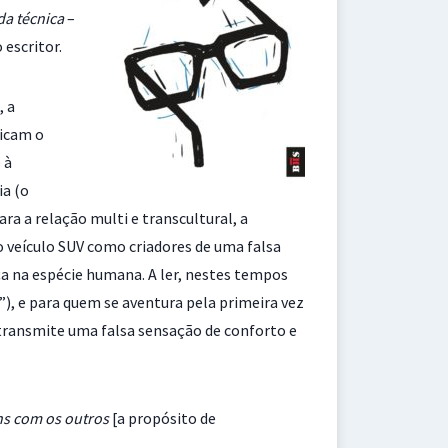
da técnica
–
 escritor.
, a
licam o
 à
ia (o
ra a relação multi e transcultural, a
o veículo SUV como criadores de uma falsa
a na espécie humana. A ler, nestes tempos
”), e para quem se aventura pela primeira vez
transmite uma falsa sensação de conforto e
ns com os outros
[a propósito de