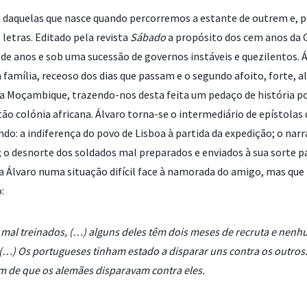
 daquelas que nasce quando percorremos a estante de outrem e, po
letras. Editado pela revista
Sábado
a propósito dos cem anos da G
 de anos e sob uma sucessão de governos instáveis e quezilentos. 
à família, receoso dos dias que passam e o segundo afoito, forte, a
ra Moçambique, trazendo-nos desta feita um pedaço de história p
o colónia africana. Álvaro torna-se o intermediário de epístolas q
ndo: a indiferença do povo de Lisboa à partida da expedição; o nar
o; o desnorte dos soldados mal preparados e enviados à sua sorte 
oca Álvaro numa situação difícil face à namorada do amigo, mas 
:
mal treinados, (…) alguns deles têm dois meses de recruta e nenhum
) Os portugueses tinham estado a disparar uns contra os outro
 de que os alemães disparavam contra eles.