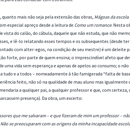
, quanto mais não seja pela extensão das obras,
Mágoas da escola
om especial apreço desde a leitura de
Como um romance
. Nesta o
o de vista do calão, do cábula, daquele que não estuda, que não me
ses, e lê-lo relatando esses tempos e os subsequentes (desde ter
ontado com alter-egos, na condição de seu mestre) é um deleite pa
o forte, por parte de quem ensina; o imprescindível afeto que de
o de uma vida sem esperança e apenas de apelos ao consumo; o não 
s a tudo e a todos – nomeadamente à tão famigerada “falta de b
eriência feito, não só na qualidade de mau aluno mas igualmente
mendaria a qualquer pai, a qualquer professor e que, com certeza,
marcassem presença). Da obra, um excerto:
ssores que me salvaram – e que fizeram de mim um professor – n
. Não se preocuparam com as origens da minha incapacidade escol