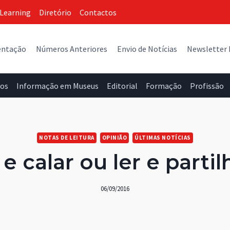
Learning
Diretório
Contactos
entação
Números Anteriores
Envio de Notícias
Newsletter
vos
Informação em Museus
Editorial
Formação
Profissão
NOTAS DE LEITURA
OPINIÃO
ÚLTIMAS NOTÍCIAS
 e calar ou ler e partil
06/09/2016