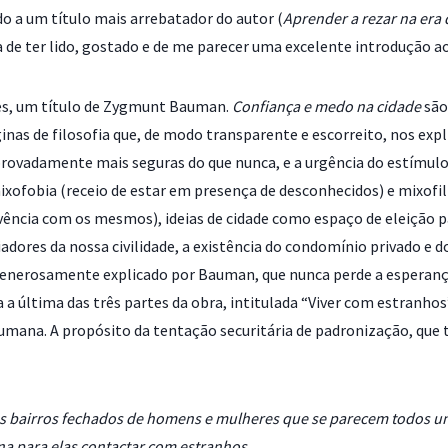
o a um título mais arrebatador do autor (
Aprender a rezar na era 
a de ter lido, gostado e de me parecer uma excelente introdução ao
es, um título de Zygmunt Bauman.
Confiança e medo na cidade
são
nas de filosofia que, de modo transparente e escorreito, nos exp
ovadamente mais seguras do que nunca, e a urgência do estímulo
xofobia (receio de estar em presença de desconhecidos) e mixofil
vência com os mesmos), ideias de cidade como espaço de eleição pa
dores da nossa civilidade, a existência do condomínio privado e d
 generosamente explicado por Bauman, que nunca perde a esperanç
a última das três partes da obra, intitulada “Viver com estranhos
umana. A propósito da tentação securitária de padronização, que 
s bairros fechados de homens e mulheres que se parecem todos u
rna para elas contactar com estranhos.