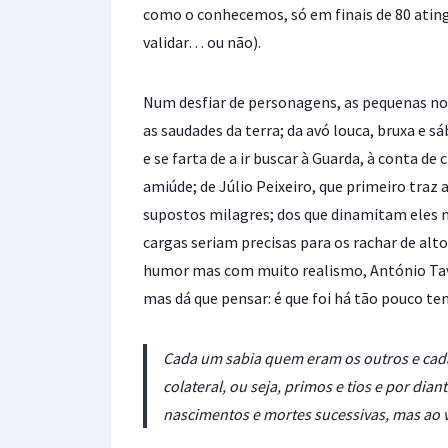
como o conhecemos, só em finais de 80 ating
validar… ou não).
Num desfiar de personagens, as pequenas nov
as saudades da terra; da avó louca, bruxa e s
e se farta de a ir buscar à Guarda, à conta d
amiúde; de Júlio Peixeiro, que primeiro traz
supostos milagres; dos que dinamitam eles 
cargas seriam precisas para os rachar de alto
humor mas com muito realismo, António Tavar
mas dá que pensar: é que foi há tão pouco te
Cada um sabia quem eram os outros e cada 
colateral, ou seja, primos e tios e por dian
nascimentos e mortes sucessivas, mas ao v