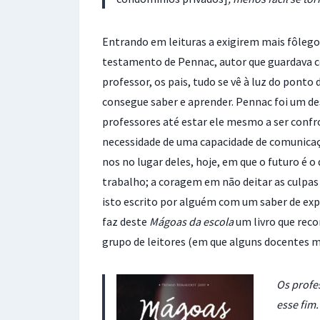
Entrando em leituras a exigirem mais fôlego
testamento de Pennac, autor que guardava c
professor, os pais, tudo se vê à luz do pont
consegue saber e aprender. Pennac foi um des
professores até estar ele mesmo a ser confr
necessidade de uma capacidade de comunicaçã
nos no lugar deles, hoje, em que o futuro é 
trabalho; a coragem em não deitar as culpa
isto escrito por alguém com um saber de exp
faz deste
Mágoas da escola
um livro que reco
grupo de leitores (em que alguns docentes 
Os profe
esse fim